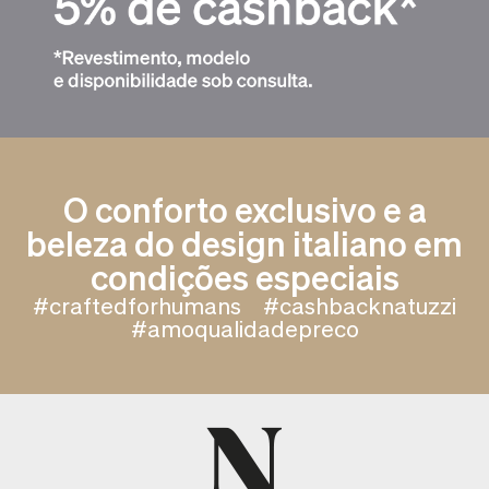
O conforto exclusivo e a
beleza do design italiano em
condições especiais
#craftedforhumans
#cashbacknatuzzi
#amoqualidadepreco