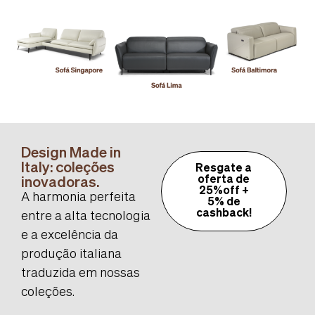
Design Made in
Italy: coleções
Resgate a
inovadoras.
oferta de
25%off +
A harmonia perfeita
5% de
cashback!
entre a alta tecnologia
e a excelência da
produção italiana
traduzida em nossas
coleções.