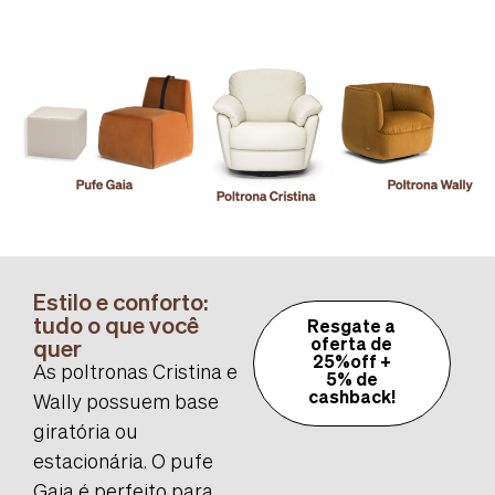
Estilo e conforto:
tudo o que você
Resgate a
quer
oferta de
25%off +
As poltronas Cristina e
5% de
cashback!
Wally possuem base
giratória ou
estacionária. O pufe
Gaia é perfeito para