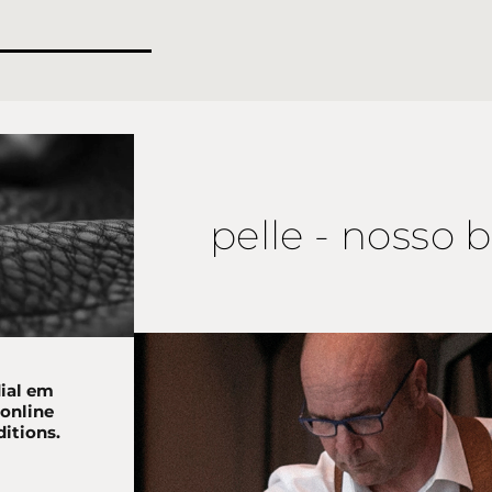
pelle - nosso
ial em
online
ditions.