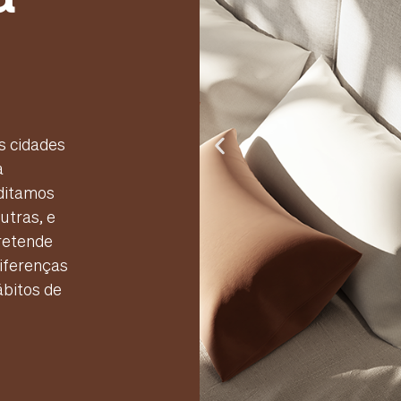
 cidades
a
editamos
utras, e
retende
diferenças
ábitos de