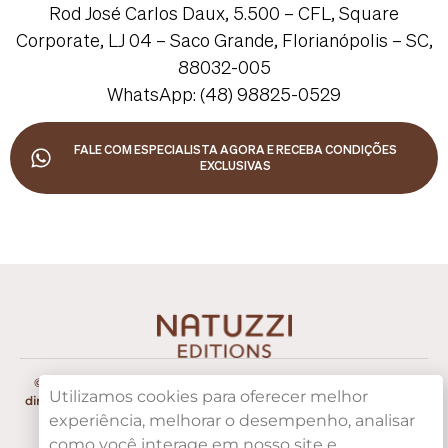
Rod José Carlos Daux, 5.500 – CFL, Square
Corporate, LJ 04 – Saco Grande, Florianópolis – SC,
88032-005
WhatsApp: (48) 98825-0529
FALE COM ESPECIALISTA AGORA E RECEBA CONDIÇÕES
EXCLUSIVAS
©2025. Todos os
Política de
Utilizamos cookies para oferecer melhor
direitos reservados.
@natuzzieditionsfloripa
experiência, melhorar o desempenho, analisar
Privacidade
como você interage em nosso site e