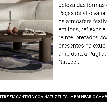
beleza das formas 
Peças de alto valor
na atmosfera festi
em tons, reflexos e
reinterpretados d
presentes na exub
emoldura a Puglia, 
Natuzzi.
NTRE EM CONTATO COM NATUZZI ITALIA BALNEÁRIO CAM