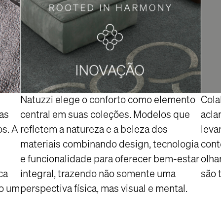
Natuzzi elege o conforto como elemento
Cola
as
central em suas coleções. Modelos que
acla
s. A
refletem a natureza e a beleza dos
leva
materiais combinando design, tecnologia
cont
e funcionalidade para oferecer bem-estar
olha
ca
integral, trazendo não somente uma
são 
do um
perspectiva física, mas visual e mental.