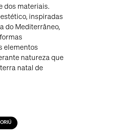
e dos materiais.
 estético, inspiradas
va do Mediterrâneo,
 formas
os elementos
erante natureza que
terra natal de
BORIÚ